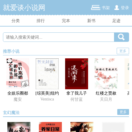
就爱谈小说网
书架
登录
分类
排行
完本
新书
足迹
更多
推荐小说
全娱乐圈都
[综英美]纽约
拿了我儿子
红楼之贾赦
高
在等我们离
今天还好吗
的给我还回
庶兄
Ventisca
魔安
何甘蓝
天日月
婚
来
更多
玄幻魔法