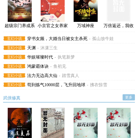
超级宗门养成系
小京官之女养家
万域神座
万倍返还，我收
统
日常
徒百无禁忌
玄幻小说
穿书女频，大婚当日被女主杀死
-
孤山放牛娃
玄幻小说
天渊
-
沐潇三生
玄幻小说
华娱璀璨时代
-
执笔新梦
玄幻小说
鸿蒙霸体诀
-
鱼初见
玄幻小说
法力无边高大仙
-
踏雪真人
玄幻小说
苟到炼气10000层，飞升回地球
-
拂衣惊雪
更多
武侠修真