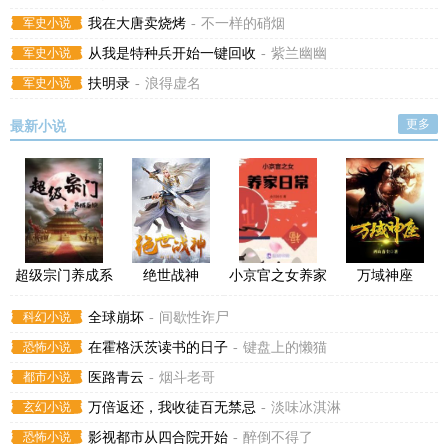
军史小说
我在大唐卖烧烤
-
不一样的硝烟
军史小说
从我是特种兵开始一键回收
-
紫兰幽幽
军史小说
扶明录
-
浪得虚名
更多
最新小说
超级宗门养成系
绝世战神
小京官之女养家
万域神座
统
日常
科幻小说
全球崩坏
-
间歇性诈尸
恐怖小说
在霍格沃茨读书的日子
-
键盘上的懒猫
都市小说
医路青云
-
烟斗老哥
玄幻小说
万倍返还，我收徒百无禁忌
-
淡味冰淇淋
恐怖小说
影视都市从四合院开始
-
醉倒不得了