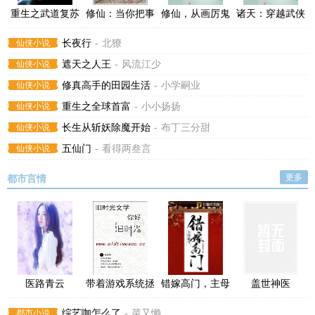
重生之武道复苏
修仙：当你把事
修仙，从画厉鬼
诸天：穿越武侠
情做到极致
当帮手开始
世界闹个翻江倒
仙侠小说
长夜行
-
北獠
海
仙侠小说
遮天之人王
-
风流江少
仙侠小说
修真高手的田园生活
-
小学嗣业
仙侠小说
重生之全球首富
-
小小扬扬
仙侠小说
长生从斩妖除魔开始
-
布丁三分甜
仙侠小说
五仙门
-
看得两叁言
更多
都市言情
医路青云
带着游戏系统拯
错嫁高门，主母
盖世神医
救明日方舟
难当
都市小说
综艺咖怎么了
-
菜又懒