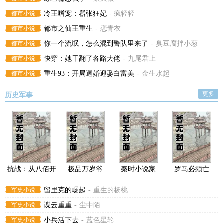
都市小说
冷王嗜宠：嚣张狂妃
-
疯轻轻
都市小说
都市之仙王重生
-
恋青衣
都市小说
你一个流氓，怎么混到警队里来了
-
臭豆腐拌小葱
都市小说
快穿：她干翻了各路大佬
-
九尾君上
都市小说
重生93：开局退婚迎娶白富美
-
金生水起
更多
历史军事
抗战：从八佰开
极品万岁爷
秦时小说家
罗马必须亡
始
军史小说
留里克的崛起
-
重生的杨桃
军史小说
谍云重重
-
尘中陌
军史小说
小兵活下去
-
蓝色星轮