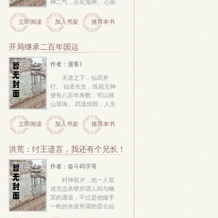
神二气，点化鬼神。 心脏
化成赤心子，赤心子开辟
赤心宫，约束诸神。影子
立即阅读
加入书架
推荐本书
成为阴天子，开辟阴影空
间，容纳万鬼。 鬼使神
差，神将，神兵，鬼将，
开局继承二百年国运
阴兵 耳报神。 足道...
作者：漫客1
天道之下，仙武并
行。 仙道长生，练就元神
便有八百年寿数，可以移
山填海。 武道煌煌，人生
百年便可以震天撼地，以
人力胜天。 修行之人在山
立即阅读
加入书架
推荐本书
上，开宗立派，而武夫在
山下，建立王朝，鼎盛王
朝，甚至可至与仙道宗门
洪荒：纣王遗言，我还有个兄长！
平分秋色 只可惜不管是修
行还是练武...
作者：奋斗码字哥
封神前夕，他一人造
成无边杀孽所谓人间与幽
冥的通道，不过是他随手
一枪的余波所谓的昆仑仙
山麒麟崖，不过是被他打