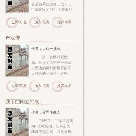
更是被系统缠身，成了nc
中最耀眼的那个 土著看我
不顺眼，玩家视我为眼中
钉。 为了在异世界美好的
立即阅读
加入书架
推荐本书
生活，为了不被玩家欺
辱，我只能竭尽全力，把
所经历的苦厄变成别人的
奇双传
苦厄，把所有的收获留给
自己，茁壮成长，成为...
作者：天边一抹云
二男二女两对双胞
胎，卷入了为争夺一把法
力无边的神剑而展开的旷
日持久的一场争斗之中。
过程波诡云谲，悲喜交
织，有爱恨情仇，有亲情
立即阅读
加入书架
推荐本书
友情，最终，正义战胜了
邪恶，神剑也化为了乌
有。 
我于阴间立神朝
作者：异界小商人
“我死了。” “这里是阴
间” 诸神历劫，仙佛寂灭，
陆沉穿越阴间，以先天鬼