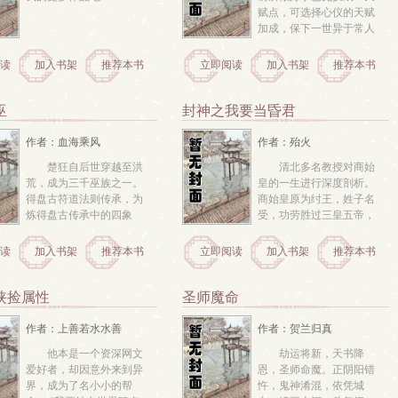
赋点，可选择心仪的天赋
加成，保下一世异于常人
方潮眼前出现一面光幕。
家境0体质0气运0智慧0重
读
加入书架
推荐本书
立即阅读
加入书架
推荐本书
开人生，这个世界充满了
神秘，有捻剑开山的仙
人，力拔山兮的力士，法
巫
封神之我要当昏君
相显灵的菩萨 
作者：血海乘风
作者：殆火
楚狂自后世穿越至洪
清北多名教授对商始
荒，成为三千巫族之一。
皇的一生进行深度剖析。
得盘古符道法则传承，为
商始皇原为纣王，姓子名
炼得盘古传承中的四象
受，功劳胜过三皇五帝，
图，成就大道。胜帝江，
是中国历史上第一个使
踏出巫族族地，踏入苍莽
用“皇帝”称号的君主。商
读
加入书架
推荐本书
立即阅读
加入书架
推荐本书
杀戮的凶兽时代。乾坤未
始皇奠定中国两千余年政
定，你我皆是黑马 
治制度基本格局。然而相
关史料对始皇帝一生记载
侠捡属性
圣师魔命
不详，小说家曾脑补写出
一部封神演义，写始皇平
作者：上善若水水善
作者：贺兰归真
乱的故...
他本是一个资深网文
劫运将新，天书降
爱好者，却因意外来到异
恩，圣师命魔。正阴阳错
界，成为了名小小的帮
忤，鬼神淆混，依凭城