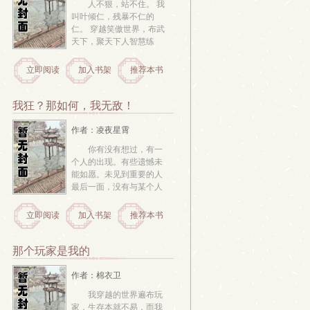
人不狠，站不住。 我
叫叶倾仁，残暴不仁的
仁。 穿越笑傲世界，布武
天下，聚天下人智慧练
武。传吸星大法，以天下
人为养料。远渡扶桑，杀
立即阅读
加入书架
推荐本书
人练武，威压扶桑众生。 
穿越倚天世界，下杀元
令，凡杀伐外族者，皆可
我狂？那如何，我无敌！
换取武林秘籍。传修炼
法，圈养世界升格，以...
作者：凌夜星霄
你有没有想过，有一
个人的出现。有些遗憾未
能如愿。未见到重要的人
最后一面，没有与某个人
在一起，没能与另一位长
相厮守。见过不平事，心
立即阅读
加入书架
推荐本书
有感叹。偶然知晓，引动
心底深处的情感。你有你
的故事。告诉我，我将给
那个玩家是我的
你带来另一个故事 
作者：棉衣卫
我穿越的世界遍布玩
家，生存本就不易，而我