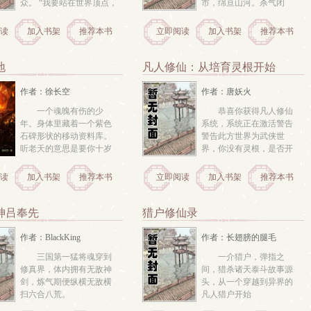
众。 “我要站在世界顶点，
市，绵亘山河。杀气闭
做那江湖上的神话”身负终
空，阴容夺昼，万姓罹殃
极捡属性系统，他在异界
日已多。 
读
加入书架
推荐本书
立即阅读
加入书架
推荐本书
大发神威。 九阳神功、降
龙十八掌小李飞刀、伤心
小箭、屠龙刀、倚天剑龙
地
凡人修仙：从培育灵根开始
象镇狱劲、鲲鹏法这一
世， 他夺龙元...
作者：徐长空
作者：唐妖火
一个魂魄有伤的少
恭喜你获得凡人修仙
年。身体里藏着一个紫色
系统，系统正在激活警告
石碑形状的移动资料库。
警告此方世界为武侠世
听老天的意思是要你十岁
界，你没有灵根，是否开
前就去死。什么不想死想
始培育灵根，成为唯一的
抗争那你来试试看吧。反
修真者点击确认，绑定凡
读
加入书架
推荐本书
立即阅读
加入书架
推荐本书
正不要钱，随便看几眼。 
人修仙系统，开启修仙之
旅 
神吕奉先
猎户修仙录
作者：BlackKing
作者：长翅膀的腿毛
三国第一猛将魂穿到
一介猎户，弹指之
修真界，体内拥有无敌神
间，猎杀诸天泰斗故事源
剑，炼气期便纵横无敌横
头，从一个穿越到异界的
扫六合八荒。 
凡人猎户开始 