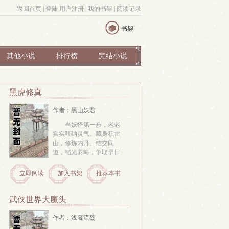
返回首页
| 
登陆
用户注册
| 
我的书架
| 
阅读记录
书架
其他小说
排行榜
完结小说
黑虎修真
作者：黑山妖君
当妖怪第一步，老老
实实吐纳灵气。藏身积雷
山，修炼内丹、结交同
道，韬光养晦，争取早日
化形。一朝风云动，雷劫
塑妖躯，一颗金丹吞入
立即阅读
加入书架
推荐本书
腹，始知我命由我不由
天。天下之大，蛟魔城，
狮驼城，紫阳仙宫，大日
武侠世界大魔头
阎魔宫为求长生，踏遍四
海八荒。修真界不全是打
作者：浅暮流殇
打杀杀，身为...