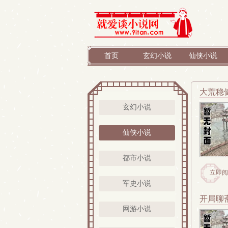
首页
玄幻小说
仙侠小说
大荒稳
玄幻小说
仙侠小说
都市小说
立即阅
军史小说
开局聊
网游小说