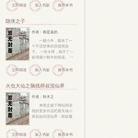
穿的遗骸所谓天道五十，
立即阅读
加入书架
推荐本书
天衍四九，不过是他撕裂
的缺口满天仙佛陨落，神
血洒长空踏天道，废天
隐侠之子
帝，斩冥王，鬼神泣准圣
喋血，圣人惊悚所谓群
作者：都是嘉的
战，也只是...
一艘小舟，载来了一
个不谙世事的浪荡熊孩
子。 一块令牌，揭开了一
桩埋藏十数年的阴谋。 一
对玉佩，讲述了一件十数
年前的往事。 一位侠女，
立即阅读
加入书架
推荐本书
专治各种闹事的熊孩子。 
一个刀客，持刀独闯江湖
以刀为生。 某位公主，只
火虫大仙之脑残师叔混仙界
想自己掌握人生觅得如意
郎君...
作者：秋木之
来阅文旗下网站阅读
我的更多作品吧看失魂小
师叔如何混仙界，斩妖魔 
立即阅读
加入书架
推荐本书