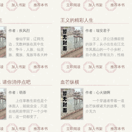
读
加入书架
推荐本书
立即阅读
加入书架
推荐本书
主
王义的精彩人生
作者：疾风烈
作者：瑞安君子
修仙宇宙，辽阔无
王义，济公活佛前世
边，无数种族在其中生
的孩子，从小出生在江北
存、争斗，人族、仙灵
市凤凰山的一个小乡村，
族、魔族、鬼族等各大种
自小身上带有法力，性格
族在宇宙这一个最大的平
孤僻，不愿与人交流，九
台上演绎着丛林法则，合
岁被父亲送入深山跟无为
读
加入书架
推荐本书
立即阅读
加入书架
推荐本书
纵连横，互为仇敌，资源
大师修炼武功，三年后再
的争夺没有终点。 所有人
入学校，经历学校生活，
都将自己的资源藏得严严
历经人世疾苦，终成长为
，请你消停点吧
血芒纵横
实实，目光又在窥伺着他
世外高人。 
人的珍藏。防备和隔阂藏
作者：萌荼
作者：心火烧啊
在人心...
上任掌教生前也是个
一个穿越者带着一道
体面人，兢兢业业，只是
血芒纵横诸天的故事。 简
在他死前带回了一个少年
介无力 
后，这一切都变了。 
读
加入书架
推荐本书
立即阅读
加入书架
推荐本书