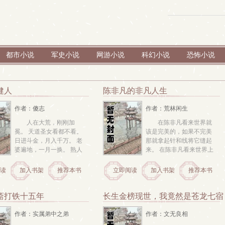
都市小说
军史小说
网游小说
科幻小说
恐怖小说
健人
陈非凡的非凡人生
作者：傻志
作者：荒林闲生
人在大荒，刚刚加
在陈非凡看来世界就
冕。 天道圣女看都不看。 
该是完美的，如果不完美
日进斗金，月入千万。 老
那就拿起针和线将它缝起
婆遍地，一月一换。 熟人
来。 在陈非凡看来世界上
太多，洞府得换 不尊吾命
没有什么事情不能改变，
吃枣药丸。 那么伟大的陛
除非是你自己的能力还不
读
加入书架
推荐本书
立即阅读
加入书架
推荐本书
下，您成功的秘诀是什么 
够。 在陈非凡看来人生在
咳咳，记住。 已经在谷底
于奋斗的过程而不是结
了，怎么走都是向上。 所
果。只要在死亡之前的那
斋打铁十五年
长生金榜现世，我竟然是苍龙七宿
以， ...
一刻，回想自己的一生，
能够平平淡淡的说上一...
作者：实属弟中之弟
作者：文无良相