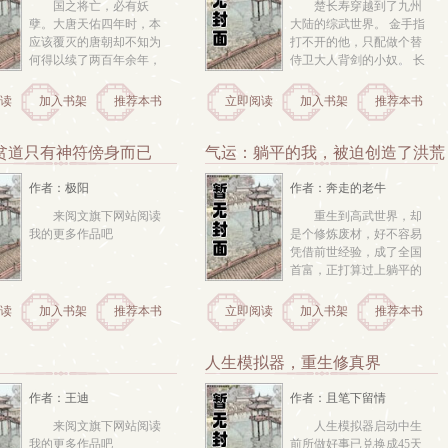
国之将亡，必有妖
楚长寿穿越到了九州
孽。大唐天佑四年时，本
大陆的综武世界。 金手指
应该覆灭的唐朝却不知为
打不开的他，只配做个替
何得以续了两百年余年，
侍卫大人背剑的小奴。 长
可自此之后，妖魔纵生，
生金榜现世，他开启了实
天下大乱。自乱世而来的
力暴涨的狂暴之路 借金榜
读
加入书架
推荐本书
立即阅读
加入书架
推荐本书
秦白能够通过打铁、垂
解开苍龙七宿的秘密，自
钓、烹饪、刺绣、行医等
此诛高手，拥美人，召唤
获得各类神通，即修行诡
长生者，一路打进咸阳
贫道只有神符傍身而已
气运：躺平的我，被迫创造了洪荒
异法门纸人、赶尸、符
宫。 
咒、蛊虫又历经一个个熟
作者：极阳
作者：奔走的老牛
悉但诡异的故...
来阅文旗下网站阅读
重生到高武世界，却
我的更多作品吧 
是个修炼废材，好不容易
凭借前世经验，成了全国
首富，正打算过上躺平的
生活，谁曾想天降鸿蒙空
间，开启国运之争。 各国
读
加入书架
推荐本书
立即阅读
加入书架
推荐本书
一名随机幸运儿进入创世
空间，人手一个创世沙
盘，可创造一切世界。 创
人生模拟器，重生修真界
造的世界规则越完美，世
界越强大，自身与国民...
作者：王迪
作者：且笔下留情
来阅文旗下网站阅读
人生模拟器启动中生
我的更多作品吧 
前所做好事已兑换成45天