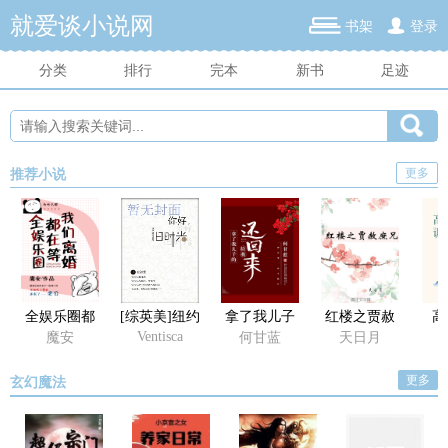
就爱谈小说网
书架
登录
分类
排行
完本
新书
足迹
更多
推荐小说
全娱乐圈都
[综英美]纽约
拿了我儿子
红楼之贾赦
高
在等我们离
今天还好吗
的给我还回
庶兄
Ventisca
魔安
何甘蓝
天日月
婚
来
更多
玄幻魔法