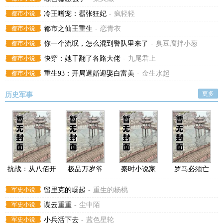
都市小说
冷王嗜宠：嚣张狂妃
-
疯轻轻
都市小说
都市之仙王重生
-
恋青衣
都市小说
你一个流氓，怎么混到警队里来了
-
臭豆腐拌小葱
都市小说
快穿：她干翻了各路大佬
-
九尾君上
都市小说
重生93：开局退婚迎娶白富美
-
金生水起
更多
历史军事
抗战：从八佰开
极品万岁爷
秦时小说家
罗马必须亡
始
军史小说
留里克的崛起
-
重生的杨桃
军史小说
谍云重重
-
尘中陌
军史小说
小兵活下去
-
蓝色星轮