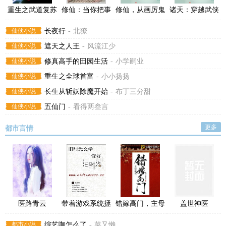
重生之武道复苏
修仙：当你把事
修仙，从画厉鬼
诸天：穿越武侠
情做到极致
当帮手开始
世界闹个翻江倒
仙侠小说
长夜行
-
北獠
海
仙侠小说
遮天之人王
-
风流江少
仙侠小说
修真高手的田园生活
-
小学嗣业
仙侠小说
重生之全球首富
-
小小扬扬
仙侠小说
长生从斩妖除魔开始
-
布丁三分甜
仙侠小说
五仙门
-
看得两叁言
更多
都市言情
医路青云
带着游戏系统拯
错嫁高门，主母
盖世神医
救明日方舟
难当
都市小说
综艺咖怎么了
-
菜又懒