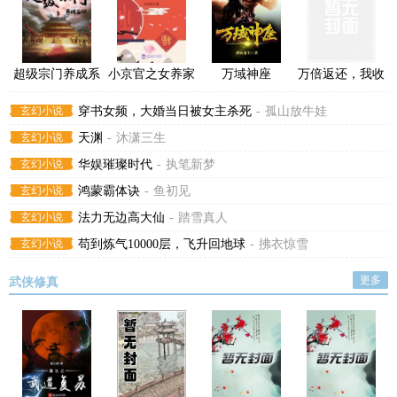
超级宗门养成系
小京官之女养家
万域神座
万倍返还，我收
统
日常
徒百无禁忌
玄幻小说
穿书女频，大婚当日被女主杀死
-
孤山放牛娃
玄幻小说
天渊
-
沐潇三生
玄幻小说
华娱璀璨时代
-
执笔新梦
玄幻小说
鸿蒙霸体诀
-
鱼初见
玄幻小说
法力无边高大仙
-
踏雪真人
玄幻小说
苟到炼气10000层，飞升回地球
-
拂衣惊雪
更多
武侠修真