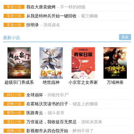
军史小说
我在大唐卖烧烤
-
不一样的硝烟
军史小说
从我是特种兵开始一键回收
-
紫兰幽幽
军史小说
扶明录
-
浪得虚名
更多
最新小说
超级宗门养成系
绝世战神
小京官之女养家
万域神座
统
日常
科幻小说
全球崩坏
-
间歇性诈尸
恐怖小说
在霍格沃茨读书的日子
-
键盘上的懒猫
都市小说
医路青云
-
烟斗老哥
玄幻小说
万倍返还，我收徒百无禁忌
-
淡味冰淇淋
恐怖小说
影视都市从四合院开始
-
醉倒不得了