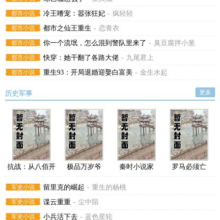
都市小说
冷王嗜宠：嚣张狂妃
-
疯轻轻
都市小说
都市之仙王重生
-
恋青衣
都市小说
你一个流氓，怎么混到警队里来了
-
臭豆腐拌小葱
都市小说
快穿：她干翻了各路大佬
-
九尾君上
都市小说
重生93：开局退婚迎娶白富美
-
金生水起
更多
历史军事
抗战：从八佰开
极品万岁爷
秦时小说家
罗马必须亡
始
军史小说
留里克的崛起
-
重生的杨桃
军史小说
谍云重重
-
尘中陌
军史小说
小兵活下去
-
蓝色星轮