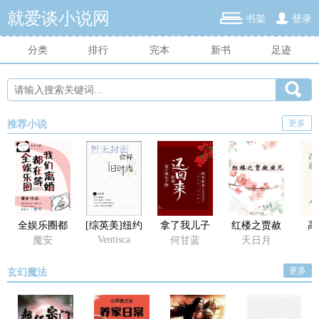
就爱谈小说网
书架
登录
分类
排行
完本
新书
足迹
更多
推荐小说
全娱乐圈都
[综英美]纽约
拿了我儿子
红楼之贾赦
高
在等我们离
今天还好吗
的给我还回
庶兄
Ventisca
魔安
何甘蓝
天日月
婚
来
更多
玄幻魔法