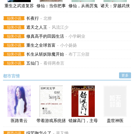
重生之武道复苏
修仙：当你把事
修仙，从画厉鬼
诸天：穿越武侠
情做到极致
当帮手开始
世界闹个翻江倒
仙侠小说
长夜行
-
北獠
海
仙侠小说
遮天之人王
-
风流江少
仙侠小说
修真高手的田园生活
-
小学嗣业
仙侠小说
重生之全球首富
-
小小扬扬
仙侠小说
长生从斩妖除魔开始
-
布丁三分甜
仙侠小说
五仙门
-
看得两叁言
更多
都市言情
医路青云
带着游戏系统拯
错嫁高门，主母
盖世神医
救明日方舟
难当
都市小说
综艺咖怎么了
-
菜又懒