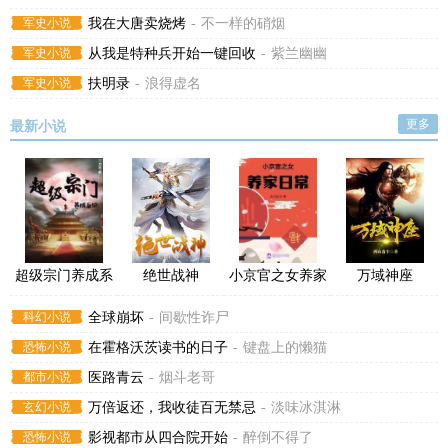
军史小说
我在大唐卖烧烤
-
不一样的硝烟
军史小说
从我是特种兵开始一键回收
-
紫兰幽幽
军史小说
扶明录
-
浪得虚名
更多
最新小说
超级宗门养成系
绝世战神
小京官之女养家
万域神座
统
日常
科幻小说
全球崩坏
-
间歇性诈尸
恐怖小说
在霍格沃茨读书的日子
-
键盘上的懒猫
都市小说
医路青云
-
烟斗老哥
玄幻小说
万倍返还，我收徒百无禁忌
-
淡味冰淇淋
恐怖小说
影视都市从四合院开始
-
醉倒不得了