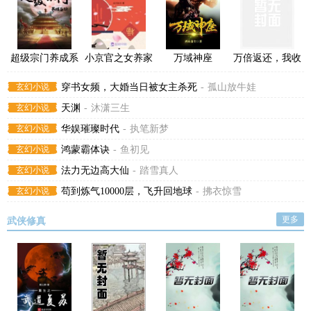
超级宗门养成系
小京官之女养家
万域神座
万倍返还，我收
统
日常
徒百无禁忌
玄幻小说
穿书女频，大婚当日被女主杀死
-
孤山放牛娃
玄幻小说
天渊
-
沐潇三生
玄幻小说
华娱璀璨时代
-
执笔新梦
玄幻小说
鸿蒙霸体诀
-
鱼初见
玄幻小说
法力无边高大仙
-
踏雪真人
玄幻小说
苟到炼气10000层，飞升回地球
-
拂衣惊雪
更多
武侠修真