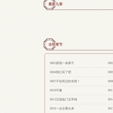
最新九章
全部章节
0001赔我一条裤子
0
0004我们买了吧
00
0007不知死活的东西！
00
0010不搬
00
0013五福临门五帝钱
00
0016一步步重头来
00