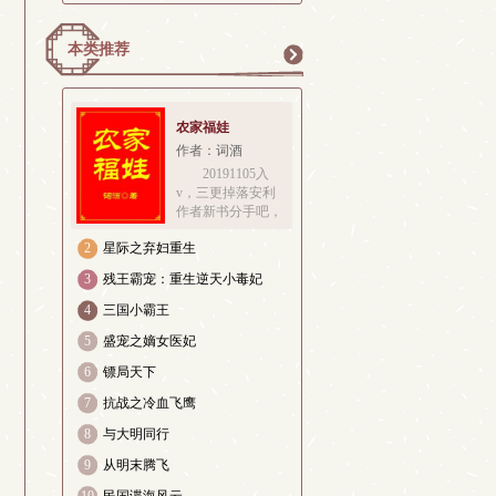
本类推荐
更
农家福娃
作者：词酒
20191105入
v，三更掉落安利
多
作者新书分手吧，
我要考哈佛专栏可
2
星际之弃妇重生
见大概是锦鲤图转
发的太多了，苏鲤
3
残王霸宠：重生逆天小毒妃
带着锦鲤胎记投胎
在了黄河边的小渔
4
三国小霸王
村里。苏家人性格
5
盛宠之嫡女医妃
要强心地好，就是
命格有些差。苏鲤
6
镖局天下
的亲爹天资过 
7
抗战之冷血飞鹰
8
与大明同行
9
从明末腾飞