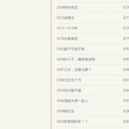
0169绝对有宝
01
0172余曙光
01
0175一个小时
01
0178冷傲孤绝
01
0181嫂子气色不错
01
0184好小子，藏得够深呐
01
0187三水，去哪儿啊？
0
0190七百五十万
01
0193你们服不服
01
0196顶级大师一起上
0
0199破烂金
0
0202想将我的军！？
0