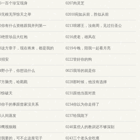
06一百个珍宝现身
0207肉灵芝
09无根无萍惊天之举
02010宛如从前，胜似从前
212你有什么资格跟我并列第一
0213琅琊王，汝南周，见过衍圣公
15绝世珍品大红袍
0216虎老，雄风在
218这方章子，现在将来，都是我的
0219今晚，陪我一起看月亮
21招安
0222管好你的狗
224野小子，你想说什么
0025我等的就是你
27方脑壳，哈戳戳
0228那时候，他没有选择
30惊破天
0231跟他当面对质
233你干的事跟曾家没关系
0234你以为你走得了
36人间蒸发
0237给我跪下
39鹰视狼顾
0240某些人的教训还不够深刻
242我要的，可不止这座宅子
0243三个老头全吃瘪