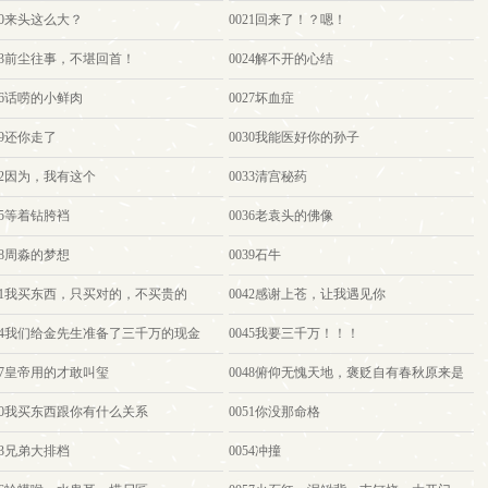
20来头这么大？
0021回来了！？嗯！
023前尘往事，不堪回首！
0024解不开的心结
26话唠的小鲜肉
0027坏血症
29还你走了
0030我能医好你的孙子
32因为，我有这个
0033清宫秘药
35等着钻胯裆
0036老袁头的佛像
38周淼的梦想
0039石牛
041我买东西，只买对的，不买贵的
0042感谢上苍，让我遇见你
044我们给金先生准备了三千万的现金
0045我要三千万！！！
47皇帝用的才敢叫玺
0048俯仰无愧天地，褒贬自有春秋原来是
他
050我买东西跟你有什么关系
0051你没那命格
53兄弟大排档
0054冲撞