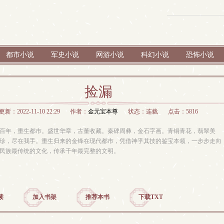
都市小说
军史小说
网游小说
科幻小说
恐怖小说
捡漏
更新：2022-11-10 22:29
作者：
金元宝本尊
状态：连载
点击：5816
年，重生都市。盛世华章，古董收藏。秦碑周彝，金石字画。青铜青花，翡翠美
珍，尽在我手。重生归来的金锋在现代都市，凭借神乎其技的鉴宝本领，一步步走向
民族最传统的文化，传承千年最完整的文明。
读
加入书架
推荐本书
下载TXT