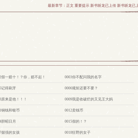
最新章节：
正文 重要提示 新书斩龙已上传 新书斩龙已
002假一赔十！？你，赔不起！
0003你不配问我的名字
05记得刷牙
0006规矩还要不要？
08原来是他！！！
0009我是收破烂的又见王大妈
11铜钱和银币
0012卖钱币
14胆昭日月
0015假的！？
17倔强的女孩
0018狂野的女子