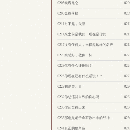
0205巍巍昆仑
02
0208金锋落榜
02
0211对不起，失陪
0
0214来之前是我的，现在是你的
02
0217没有任何人，当得起这样的名声
0
0220余总好，敬你一杯
02
0223你有什么证据吗？
0
0226你现在还有什么话说！？
02
0229我是曾元青
02
0232你想违背自己的良心吗
0
0235你还笑得出来
02
0238那也是老子金家教出来的战神
02
0241真正的狠角色
0