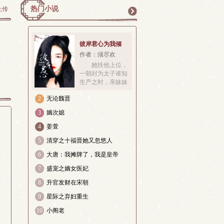
热门小说
上传
更
彼岸君心为我倾
作者：须尽欢
她扶他上位，
一朝封为太子谁知
多
生产之时，亲妹妹
与丈夫割她的肉喂
2
无论魏晋
狗，将她腹中孩
儿，重重摔死。一
3
嫡次媳
朝重生，发誓要报
仇雪恨，十倍奉
4
姜萱
还。从此，斗庶
5
清穿之十福晋她又忽悠人
妹、踩贱男、扶母
族步步惊心、精巧
6
大唐：我摊牌了，我是皇帝
设计然而，在她决
定此生弃 
7
盛宠之嫡女医妃
8
升官发财在宋朝
9
星际之弃妇重生
10
小阁老