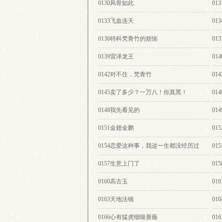
0130风骨如此
0
0133飞血连天
01
0136特科梵青竹的烦恼
01
0139雷泽龙王
0
0142对不住，梵青竹
01
0145卖了多少？一万八！你真黑！
01
0148我先看见的
01
0151金翅金鹏
0
0154恋爱这种事，我这一生都没经历过
01
0157生意上门了
0
0160高古玉
01
0163天地法镜
01
0166心有猛虎细嗅蔷薇
01