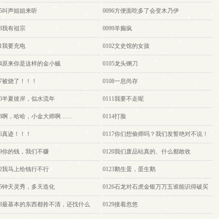
95叫声姐姐来听
0096方便面吃多了会变木乃伊
98我有祖宗
0099羊癫疯
01我要充电
0102文史馆的女孩
104原来你是这样的金小贼
0105龙头铡刀
07被烧了！！！
0108一息尚存
110半夏彼岸，似水流年
0111我要不走呢
113啊，哈哈，小金大师啊……
0114打脸
16真迹！！！
0117你们想偷师吗？我们发誓绝对不说！
19你的钱，我们不赚
0120我们废品站真的、什么都敢收
22我马上给钱行不行
0123鹅生蛋，蛋生鹅
125钟天灵秀，多天造化
0126石龙对石虎金银万万五谁能识得破买
尽锦城府
128最基本的东西都拎不清，还找什么
0129接着忽悠