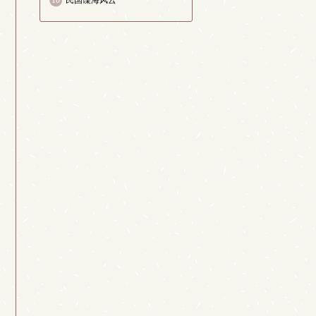
10
民国谍海风云