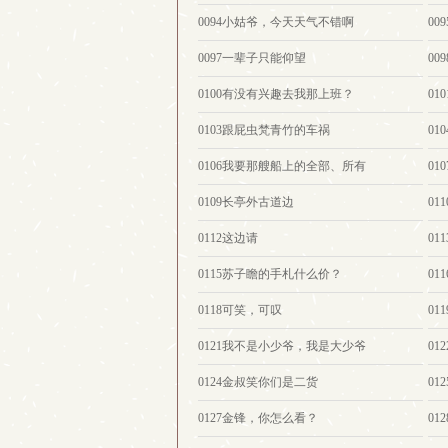
0094小姑爷，今天天气不错啊
00
0097一辈子只能仰望
00
0100有没有兴趣去我那上班？
01
0103跟屁虫梵青竹的车祸
0
0106我要那艘船上的全部、所有
01
0109长亭外古道边
0
0112这边请
0
0115苏子瞻的手札什么价？
01
0118可笑，可叹
01
0121我不是小少爷，我是大少爷
01
0124金叔笑你们是二货
0
0127金锋，你怎么看？
0