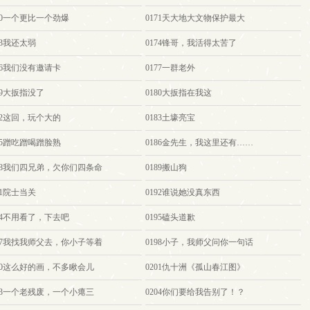
70一个更比一个劲爆
0171天大地大文物保护最大
73我还太弱
0174锋哥，我活得太苦了
76我们没有邀请卡
0177一群老外
79大扳指没了
0180大扳指在我这
82这回，玩个大的
0183土壕亮宝
85蹭吃蹭喝蹭脸熟
0186金先生，我这里还有……
188我们四兄弟，欠你们四条命
0189搬山狗
91院士当关
0192谁说她没真东西
94不用看了，下去吧
0195磕头道歉
197我找我师父去，你小子等着
0198小子，我师父问你一句话
200这么好的画，不多瞅会儿
0201仇十洲《孤山春江图》
203一个老残废，一个小瘪三
0204你们要给我告别了！？