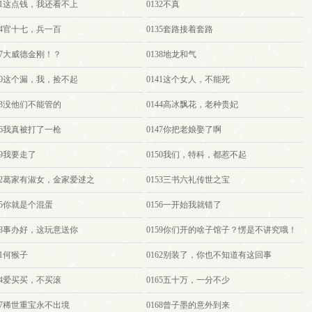
131这点钱，我还看不上
0132不真
34官十七，兵一百
0135套路接着套路
37大威德金刚！？
0138地龙和气
140这个漏，我，捡不起
0141这个女人，不能死
43没他们不能管的
0144高冰飘花，老种贵妃
46我真被打了一枪
0147你把老娘娶了啊
49我要走了
0150我们，特科，都惹不起
152葛家有淑女，金家爱逑之
0153三书六礼传世之宝
55你就是个混蛋
0156一开始我就错了
158事办好，这玩意送你
0159你们开的啥子馆子？愣是不讲究哦！
61何猴子
0162别装了，你也不知道有这回事
64爱买买，不买滚
0165五十万，一分不少
67稀世重宝永不出境
0168曾子墨的意外到来