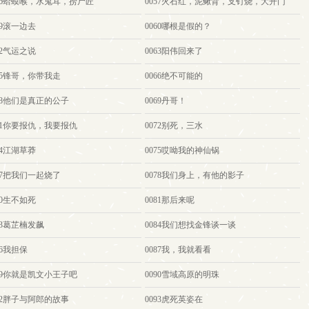
056蛤蟆喉，水鬼耳，捞尸匠
0057火石红，泥鳅背，支钉烧，大开门
59滚一边去
0060哪根是假的？
62气运之说
0063阳伟回来了
65锋哥，你带我走
0066绝不可能的
68他们是真正的公子
0069丹哥！
071你要报仇，我要报仇
0072别死，三水
74江湖草莽
0075哎呦我的神仙锅
77把我们一起烧了
0078我们身上，有他的影子
80生不如死
0081那后来呢
83葛芷楠发飙
0084我们想找金锋谈一谈
86我担保
0087我，我就看看
089你就是凯文小王子吧
0090雪域高原的明珠
92胖子与阿郎的故事
0093虎死英姿在