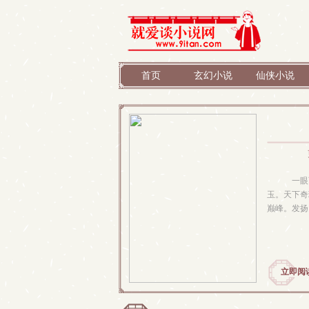
首页
玄幻小说
仙侠小说
一眼百
玉。天下奇
巅峰。发扬
立即阅