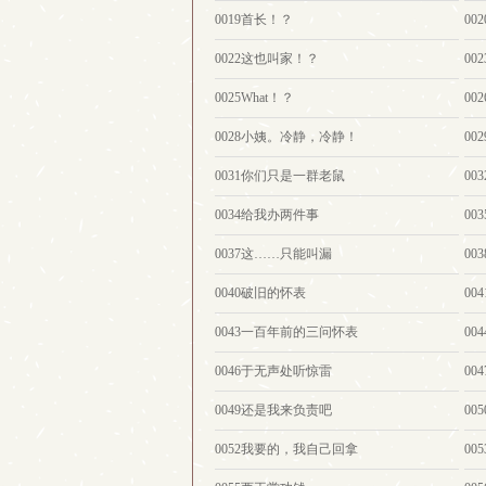
0019首长！？
00
0022这也叫家！？
0
0025What！？
00
0028小姨。冷静，冷静！
00
0031你们只是一群老鼠
00
0034给我办两件事
00
0037这……只能叫漏
00
0040破旧的怀表
0
0043一百年前的三问怀表
0
0046于无声处听惊雷
00
0049还是我来负责吧
0
0052我要的，我自己回拿
00