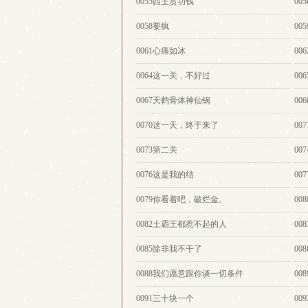
0055西王赏功钱
0
0058要疯
00
0061心痛如冰
00
0064这一关，不好过
00
0067天鹤骨体神仙锅
00
0070这一天，终于来了
0
0073第二关
00
0076这是我的结
00
0079你看着吧，破烂金。
00
0082土霸王都惹不起的人
00
0085除非我不干了
00
0088我们愿意跟你谈一切条件
0
0091三十块一个
00