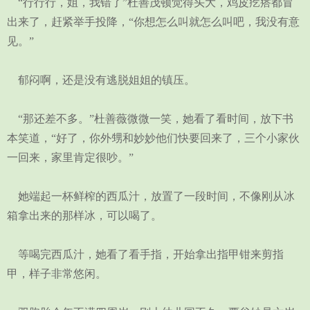
“行行行，姐，我错了”杜善茂顿觉得头大，鸡皮疙瘩都冒
出来了，赶紧举手投降，“你想怎么叫就怎么叫吧，我没有意
见。”
郁闷啊，还是没有逃脱姐姐的镇压。
“那还差不多。”杜善薇微微一笑，她看了看时间，放下书
本笑道，“好了，你外甥和妙妙他们快要回来了，三个小家伙
一回来，家里肯定很吵。”
她端起一杯鲜榨的西瓜汁，放置了一段时间，不像刚从冰
箱拿出来的那样冰，可以喝了。
等喝完西瓜汁，她看了看手指，开始拿出指甲钳来剪指
甲，样子非常悠闲。