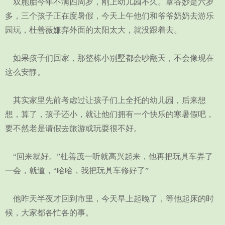
双胞胎今年不满四周岁，刚上幼儿园不久。覃谷妙是六岁
多，三个孩子正在度暑假，今天上午他们和爷爷奶奶去游乐
园玩，杜善薇嫌弃外面的太阳太大，就没跟着去。
如果孩子们回家，那整栋小别墅都会吵翻天，不会像现在
这么安静。
其实家里先前考虑过让孩子们上全托的幼儿园，后来想
想，算了，孩子还小，就让他们拥有一个快乐的寒暑假吧，
要不然老是请假去旅游或玩耍很不好。
“回来就好。”杜善茂一听就高兴起来，他再把玩具车弄了
一会，就道，“哈哈，我把玩具车修好了”
他昨天半夜才回到市里，今天早上起晚了，等他起床的时
候，大家都各忙各的事。