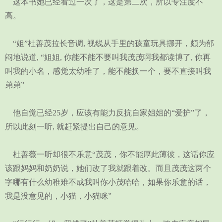
这本书她已经看过一次了，这是第二次，所以专注度不
高。
“姐”杜善茂拉长音调, 视线从手里的孩童玩具挪开，颇为郁
闷地说道, “姐姐, 你能不能不要叫我茂茂啊我都读博了, 你再
叫我的小名，感觉太幼稚了，能不能换一个，要不直接叫我
弟弟”
他自觉已经25岁，应该有能力反抗自家姐姐的“爱护”了，
所以此刻一听, 就赶紧提出自己的意见。
杜善薇一听却很不乐意“茂茂，你不能厚此薄彼，这话你应
该跟妈妈和奶奶说，她们改了我就跟着改。而且茂茂这两个
字哪有什么幼稚难不成我叫你小茂哈哈，如果你乐意的话，
我是没意见的，小猫，小猫咪”