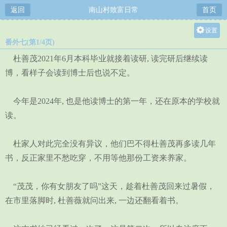
返回
南山村致富日常
首页
设置
番外七(第1/4页)
关灯
杜善茂2021年6月本科毕业就接着读研, 读完研后继续读
大
博，看样子会读到博士后也说不定。
中
小
今年是2024年, 也是他读博士的第一年，还在原本的学校就
读。
杜家人对此完全没有异议，他们巴不得杜善茂再多读几年
书，反正家里不愁吃穿，不用等他那份工资来养家。
“茂茂，你有女朋友了吗”这天，趁着杜善茂回来过暑假，
在市里落脚时, 杜善薇就问出来, 一边还翻看着书。