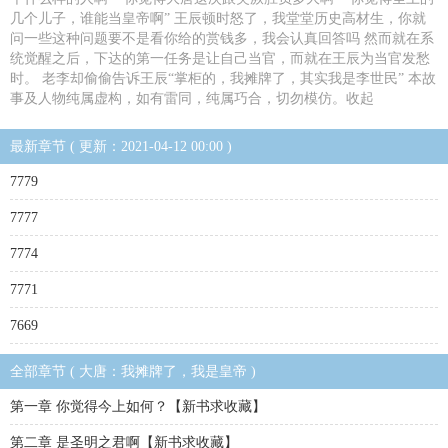
几个儿子，谁能当皇帝啊” 王辰顿时怒了，我堂堂历史高材生，你就
问一些这种问题要不是看你给的赏钱多，我会认真回答吗 然而就在系
统觉醒之后，下达的第一任务是让自己当官，而就在王辰为当官发愁
时。 老李却偷偷告诉王辰“掌柜的，我摊牌了，其实我是李世民” 本故
事及人物纯属虚构，如有雷同，纯属巧合，切勿模仿。收起
最新章节 ( 更新：2021-04-12 00:00 )
7779
7777
7774
7771
7669
全部章节 ( 大唐：我摊牌了，我是皇帝 )
第一章 你觉得今上如何？【新书求收藏】
第二章 是圣明之君啊【新书求收藏】