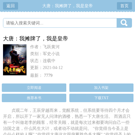
返回
大唐：我摊牌了，我是皇帝
首页
大唐：我摊牌了，我是皇帝
作者：飞跃黄河
类别：军史小说
状态：连载中
更新：2021-04-12
最新：
7779
立即阅读
加入书架
推荐本书
下载TXT
贞观二年，王辰穿越而来，觉醒系统，但系统要等待四个月才会
开启，所以开了一家无人问津的酒楼，熟悉一下大唐生活。 而酒店只
有一个叫做老李的顾客，经常关顾，就是每次过来都要询问自己一些
治国之道，什么民生大计，或者动不动就是问。 “你觉得当今圣上是
个什么样的人啊” “你觉得大唐这次跟突厥胜负多大啊” “你觉得圣上的