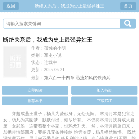
返回
断绝关系后，我成为史上最强异姓王
首页
断绝关系后，我成为史上最强异姓王
作者：孤独的小明
类别：军史小说
状态：连载中
更新：2025-06-21
最新：
第六百一十四章 迅捷如风的铁骑兵
立即阅读
加入书架
推荐本书
下载TXT
穿越成燕王世子，杨凡为爱献身，无怨无悔。 林清月本是犯官之
女，杨凡为其圆梦，默默付出，倾尽所有。 不仅将林清月扶持成大夏
第一女武侯，连带着整个林家，也鸡犬升天。 然，林清月凯旋归来，
却携带情郎回府，要杨凡无条件接纳 饱尝冷暖，杨凡幡然悔悟。 既然
深情留不住，男儿何不带吴钩 杨凡利剑出鞘，专心搞事业 继王爵，除