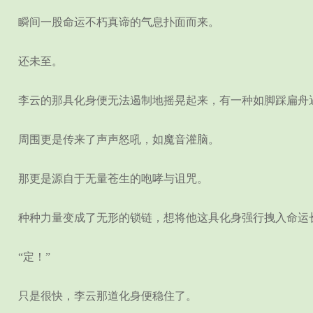
瞬间一股命运不朽真谛的气息扑面而来。
还未至。
李云的那具化身便无法遏制地摇晃起来，有一种如脚踩扁舟
周围更是传来了声声怒吼，如魔音灌脑。
那更是源自于无量苍生的咆哮与诅咒。
种种力量变成了无形的锁链，想将他这具化身强行拽入命运长
“定！”
只是很快，李云那道化身便稳住了。