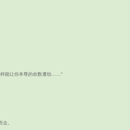
。
样能让你本尊的命数遭劫……”
而去。