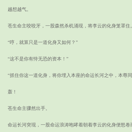
越想越气。
苍生命主咬咬牙，一股森然杀机涌现，将李云的化身笼罩住
“哼，就算只是一道化身又如何？”
“这不是你有恃无恐的资本！”
“抓住你这一道化身，将你埋入本座的命运长河之中，本尊同
轰！
苍生命主骤然出手。
命运长河突现，一股命运浪涛咆哮着朝着李云的化身便怒卷