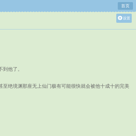
首页
设置
关灯
大
中
小
不到他了。
甚至绝境渊那座无上仙门极有可能很快就会被他十成十的完美