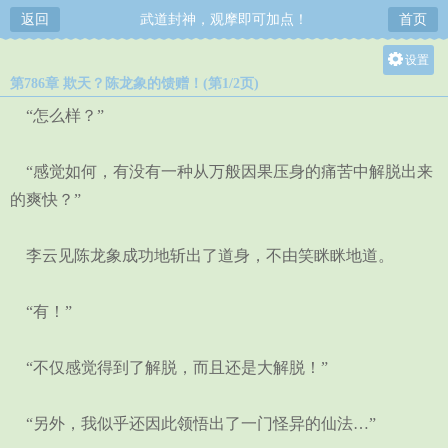
返回
武道封神，观摩即可加点！
首页
设置
第786章 欺天？陈龙象的馈赠！(第1/2页)
关灯
“怎么样？”
大
中
“感觉如何，有没有一种从万般因果压身的痛苦中解脱出来
小
的爽快？”
李云见陈龙象成功地斩出了道身，不由笑眯眯地道。
“有！”
“不仅感觉得到了解脱，而且还是大解脱！”
“另外，我似乎还因此领悟出了一门怪异的仙法…”