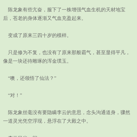
陈龙象有些亢奋，服下了一株增强气血生机的天材地宝
后，苍老的身体逐渐又气血充盈起来。
变成了原来三四十岁的模样。
只是修为不复，也没有了原来那般霸气，甚至显得平凡，
像是一块还待雕琢的浑金璞玉。
“噢，还领悟了仙法？”
“对！”
陈龙象丝毫没有要隐瞒李云的意思，念头沟通道身，骤然
一道灵光凭空浮现，悬浮在了大殿之中。