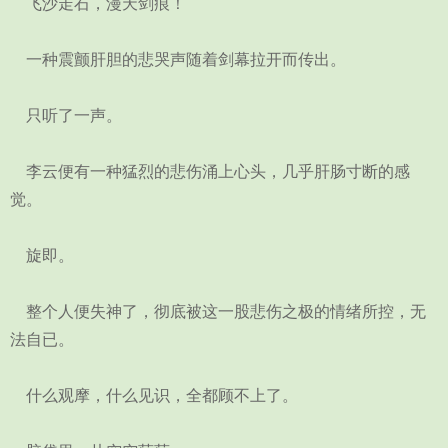
飞沙走石，漫天剑痕！
一种震颤肝胆的悲哭声随着剑幕拉开而传出。
只听了一声。
李云便有一种猛烈的悲伤涌上心头，几乎肝肠寸断的感
觉。
旋即。
整个人便失神了，彻底被这一股悲伤之极的情绪所控，无
法自已。
什么观摩，什么见识，全都顾不上了。