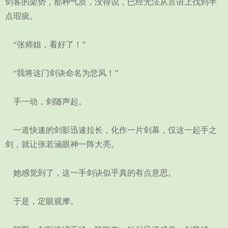
剑客的架势，那种气质，没得说，已经无法从言语上找到半
点瑕疵。
“张师姐，看好了！”
“我将这门剑诀命名为悲风！”
手一动，剑随声起。
一道快速的剑影迅速拉长，化作一片剑幕，仅这一起手之
剑，就让张若涵眼神一阵大亮。
她感觉到了，这一手剑诀似乎真的有点意思。
于是，定眼观摩。