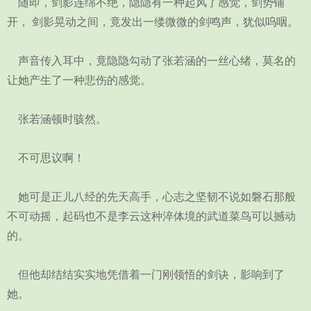
随即，剑影连绵不绝，隐隐有一种起风了感觉，剑势铺
开， 剑影晃动之间，竟发出一缕微微的剑鸣声，犹似呜咽。
声音传入耳中，竟隐隐勾动了张若涵的一丝心绪，莫名的
让她产生了一种悲伤的感觉。
张若涵顿时骇然。
不可思议啊！
她可是正儿八经的先天高手，心志之坚韧不说如磐石那般
不可动摇，起码也不是李云这种淬体境的武道菜鸟可以撼动
的。
但他却结结实实地凭借着一门刚领悟的剑诀，影响到了
她。