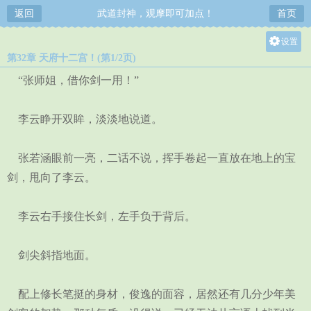
返回
武道封神，观摩即可加点！
首页
设置
第32章 天府十二宫！(第1/2页)
关灯
“张师姐，借你剑一用！”
大
中
李云睁开双眸，淡淡地说道。
小
张若涵眼前一亮，二话不说，挥手卷起一直放在地上的宝
剑，甩向了李云。
李云右手接住长剑，左手负于背后。
剑尖斜指地面。
配上修长笔挺的身材，俊逸的面容，居然还有几分少年美