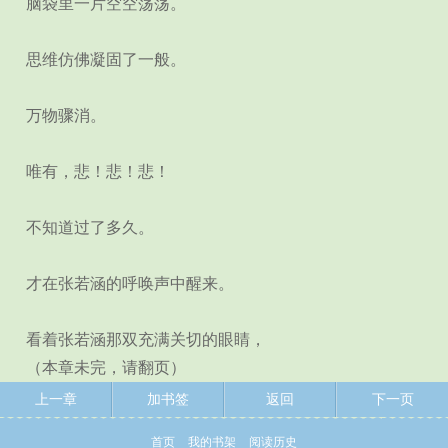
脑袋里一片空空荡荡。
思维仿佛凝固了一般。
万物骤消。
唯有，悲！悲！悲！
不知道过了多久。
才在张若涵的呼唤声中醒来。
看着张若涵那双充满关切的眼睛，
（本章未完，请翻页）
上一章
加书签
返回
下一页
首页
我的书架
阅读历史