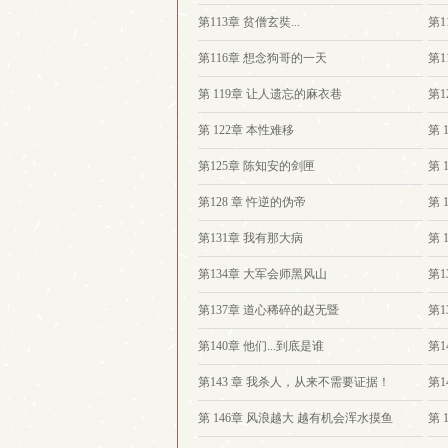
第113章 贫僧玄奘...
第1
第116章 想念狗哥的一天
第1
第 119章 让人遗忘的麻衣巷
第1
第 122章 本性难移
第 
第125章 陈知安的剑匣
第 
第128 章 忤逆的伪帝
第 
第131章 我有那大病
第 
第134章 大军会师黑风山
第1
第137章 道心稀碎的赵无暨
第1
第140章 他们...到底是谁
第1
第143 章 我杀人，从来不需要证据！
第1
第 146章 风浪越大 越有机会浑水摸鱼
第 