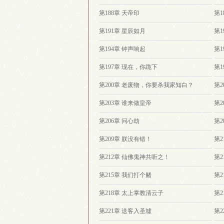
第188章 天帝印
第1
第191章 星辰如月
第1
第194章 钟声响起
第1
第197章 现在，你跪下
第1
第200章 老废物，你要杀我家知白？
第2
第203章 谁来做皇帝
第2
第206章 问心劫
第2
第209章 朕没有错！
第2
第212章 仙佛鬼神共听之！
第
第215章 我们打个赌
第2
第218章 太上掌教清云子
第2
第221章 送客入圣墟
第2