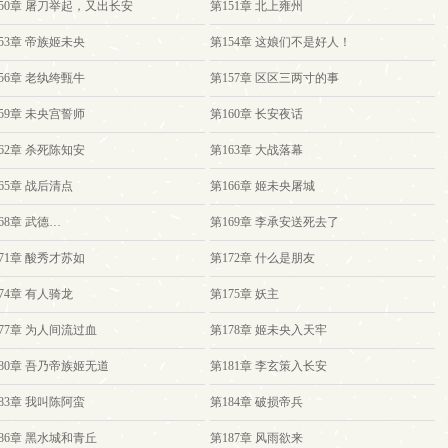
150章 屠刀举起，又出长安
第151章 北上雍州
53章 帝族姬未央
第154章 这娘们不是好人！
56章 老纨绔甄牛
第157章 区区三两寸的事
59章 未央宫誓师
第160章 长安夜话
62章 杀死陈知安
第163章 大战落幕
65章 战后清点
第166章 姬未央屠城
68章 武德…
第169章 李承安送死去了
71章 酸秀才苏如
第172章 什么是朋友
74章 有人骑龙
第175章 妖主
77章 为人间流过血
第178章 姬未央入天牢
80章 吾乃帝族姬无道
第181章 李玄策入长安
83章 我叫陈阿蛮
第184章 破损帝兵
86章 黑水城和青丘
第187章 风雨欲来