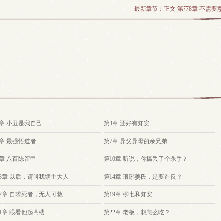
最新章节：
正文 第778章 不需要
2章 小丑是我自己
第3章 还好有知安
6章 最强悟道者
第7章 异父异母的亲兄弟
9章 八百陈留甲
第10章 听说，你搞丢了个杀手？
13章 以后，请叫我塘主大人
第14章 琅琊姜氏，是要造反？
17章 自求死者，无人可救
第19章 柳七和知安
21章 眼看他起高楼
第22章 老板，想怎么吃？