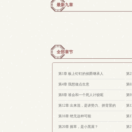
最新九章
全部章节
第1章 板上钉钉的侯爵继承人
第
第4章 我想做点生意
第
第8章 谁会和一个死人计较呢
第
第12章 出来混，是讲势力、拼背景的
第
第16章 绝无这种可能
第
第20章 握草，是小黑屋？
第