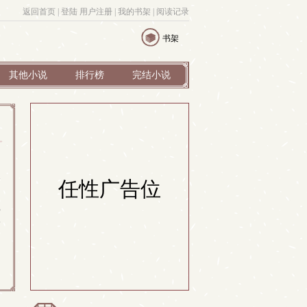
返回首页
| 
登陆
用户注册
| 
我的书架
| 
阅读记录
书架
其他小说
排行榜
完结小说
命
任性广告位
执
那