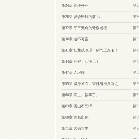
第24章 青楼开业
第2
第28章 谈谈赔钱的事儿
第
第32章 平平无奇的青楼老板
第
第36章 道不可言
第3
第41章 妖龙残魂现，剑气王座临！
第
第44章 启程，江湖见！
第4
第47章 入琅琊
第5
第55章 跻身通玄，诸佛鬼神共听之！
第
第60章 宗主，祸事了。
第
第63章 雪山不死蝉
第
第68章 剑魁出剑
第6
第71章 大婚大丧
第