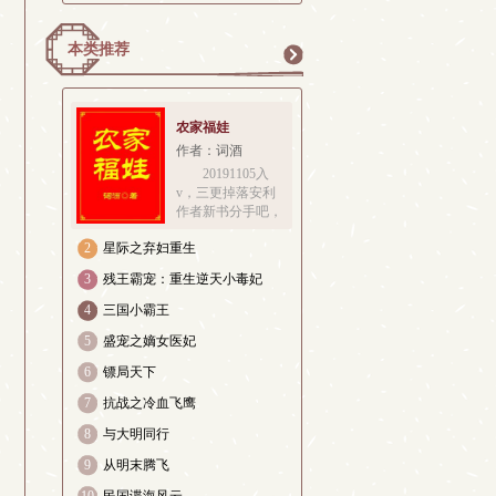
本类推荐
更
农家福娃
作者：词酒
20191105入
v，三更掉落安利
多
作者新书分手吧，
我要考哈佛专栏可
2
星际之弃妇重生
见大概是锦鲤图转
发的太多了，苏鲤
3
残王霸宠：重生逆天小毒妃
带着锦鲤胎记投胎
在了黄河边的小渔
4
三国小霸王
村里。苏家人性格
5
盛宠之嫡女医妃
要强心地好，就是
命格有些差。苏鲤
6
镖局天下
的亲爹天资过 
7
抗战之冷血飞鹰
8
与大明同行
9
从明末腾飞