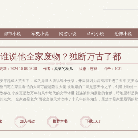
都市小说
军史小说
网游小说
科幻小说
恐怖小说
谁说他全家废物？独断万古了都
更新：2024-10-08 03:58
作者：
卖菜的秋儿
状态：连载
点击：1031
穿越成大荒天下， 成为异世大唐纨绔小侯爷，开局就因为调戏郡主进了天牢 更要
整日宅在家里看书的大哥可能是隐世大佬 被退婚的二哥是那天命之子，剑道上独处一
敌存在 小妹更是数万年前风华绝代的女帝转世 就连被称为废物的老爹，暗地里都是
的老六。 全家都是老六 而被当做天才吹捧了十几年的陈知安，居然才是家里最弱的
读
加入书架
推荐本书
下载TXT