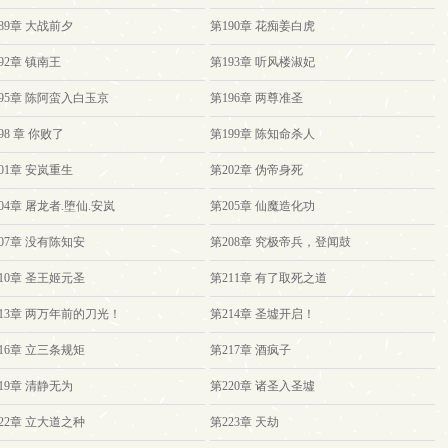
89章 大战前夕
第190章 花痴姜白虎
92章 镇南王
第193章 听风楼淑妃
95章 陈阿蛮入白玉京
第196章 两尊准圣
98 章 你败了
第199章 陈知命杀人
01章 安岚重生
第202章 伪帝身死
04章 屠龙者.堕仙.安岚
第205章 仙魔造化功
07章 没有陈知安
第208章 究极帝兵，登闻鼓
10章 圣王姬元圣
第211章 有了取死之道
213章 两万年前的刀光！
第214章 圣墟开启！
16章 立三条规矩
第217章 酒疯子
19章 清静无为
第220章 诸圣入圣墟
22章 立大道之种
第223章 天劫