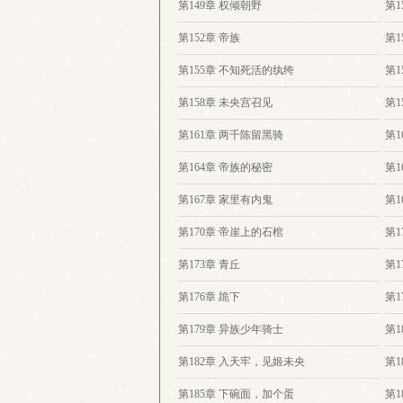
第149章 权倾朝野
第
第152章 帝族
第1
第155章 不知死活的纨绔
第1
第158章 未央宫召见
第1
第161章 两千陈留黑骑
第1
第164章 帝族的秘密
第1
第167章 家里有内鬼
第1
第170章 帝崖上的石棺
第1
第173章 青丘
第1
第176章 跪下
第1
第179章 异族少年骑士
第1
第182章 入天牢，见姬未央
第1
第185章 下碗面，加个蛋
第1