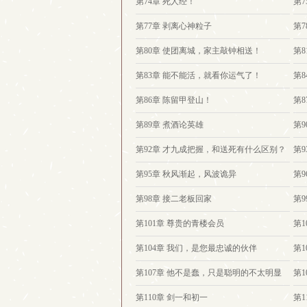
第74章 死人经！
第7
第77章 剥离心神粒子
第
第80章 使团离城，家主敲钟相送！
第
第83章 能不能活，就看你运气了！
第
第86章 陈留甲登山！
第
第89章 煮酒论英雄
第
第92章 才九成把握，和送死有什么区别？
第
第95章 秋风渐起，风波诡异
第
第98章 接二老板回家
第
第101章 尊贵的青楼会员
第1
第104章 我们，是您最忠诚的伙伴
第1
第107章 他不是蠢，只是聪明的不太明显
第1
第110章 剑一和初一
第1