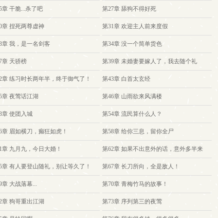
5章 干脆...杀了吧
第27章 舔狗不得好死
30章 捏死两尊虚神
第31章 欢迎主人前来度假
33章 我，是一名剑客
第34章 没一个简单货色
7章 天骄榜
第39章 未婚妻要嫁人了，我去随个礼
42章 练习时长两年半，终于御气了！
第43章 白首太玄经
5章 夜莺话江湖
第46章 山雨欲来风满楼
3章 使团入城
第54章 流民算什么人？
56章 眉如横刀，癫狂如虎！
第58章 给你三息，留你全尸
61章 九月九，今日大婚！
第62章 如果不出意外的话，意外多半来
了！
65章 有人要登山随礼，别让等久了！
第67章 长刀所向，全是敌人！
9章 大战落幕...
第70章 青梅竹马的故事！
72章 狗哥重出江湖
第73章 序列第三的夜莺