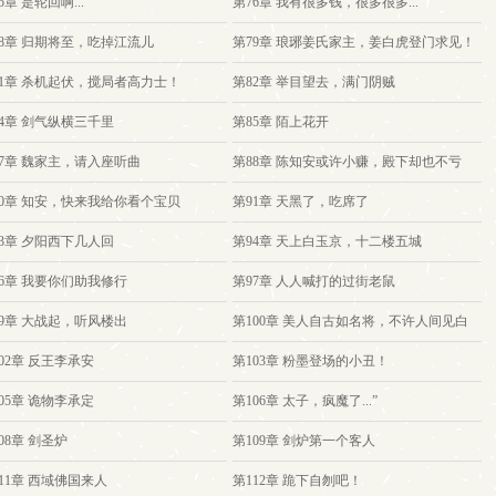
5章 是轮回啊...
第76章 我有很多钱，很多很多...
78章 归期将至，吃掉江流儿
第79章 琅琊姜氏家主，姜白虎登门求见！
81章 杀机起伏，搅局者高力士！
第82章 举目望去，满门阴贼
84章 剑气纵横三千里
第85章 陌上花开
87章 魏家主，请入座听曲
第88章 陈知安或许小赚，殿下却也不亏
90章 知安，快来我给你看个宝贝
第91章 天黑了，吃席了
93章 夕阳西下几人回
第94章 天上白玉京，十二楼五城
96章 我要你们助我修行
第97章 人人喊打的过街老鼠
99章 大战起，听风楼出
第100章 美人自古如名将，不许人间见白
头。
02章 反王李承安
第103章 粉墨登场的小丑！
05章 诡物李承定
第106章 太子，疯魔了...”
08章 剑圣炉
第109章 剑炉第一个客人
11章 西域佛国来人
第112章 跪下自刎吧！