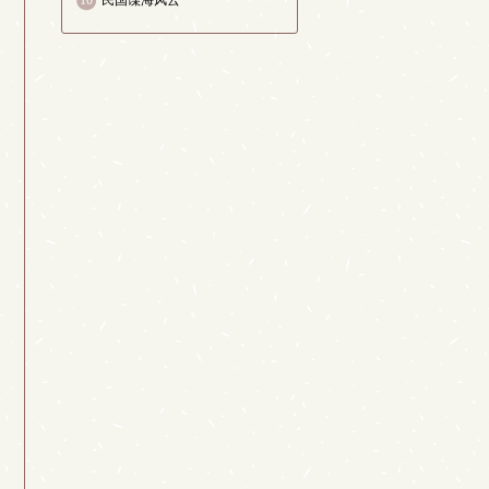
10
民国谍海风云