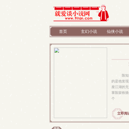
首页
玄幻小说
仙侠小说
陈知安
的是他发现
座江湖的无
掌陈留铁骑
个
立即阅