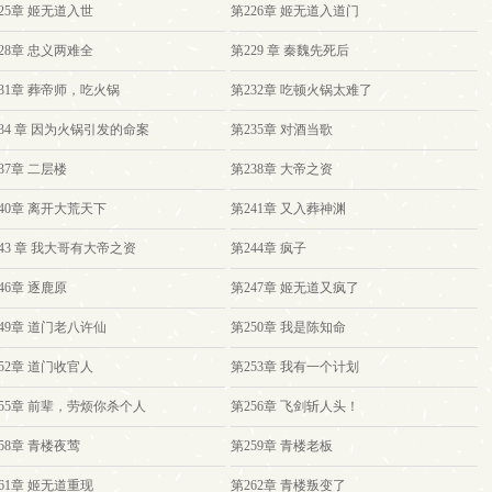
25章 姬无道入世
第226章 姬无道入道门
28章 忠义两难全
第229 章 秦魏先死后
31章 葬帝师，吃火锅
第232章 吃顿火锅太难了
34 章 因为火锅引发的命案
第235章 对酒当歌
37章 二层楼
第238章 大帝之资
40章 离开大荒天下
第241章 又入葬神渊
43 章 我大哥有大帝之资
第244章 疯子
46章 逐鹿原
第247章 姬无道又疯了
49章 道门老八许仙
第250章 我是陈知命
52章 道门收官人
第253章 我有一个计划
255章 前辈，劳烦你杀个人
第256章 飞剑斩人头！
58章 青楼夜莺
第259章 青楼老板
61章 姬无道重现
第262章 青楼叛变了