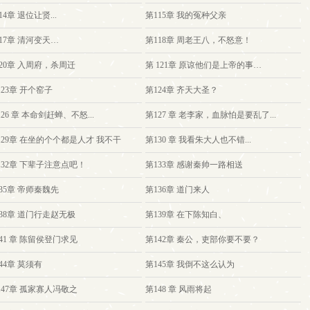
14章 退位让贤...
第115章 我的冤种父亲
17章 清河变天…
第118章 周老王八，不怒意！
20章 入周府，杀周迁
第 121章 原谅他们是上帝的事…
123章 开个窑子
第124章 齐天大圣？
126 章 本命剑赶蝉、不怒...
第127 章 老李家，血脉怕是要乱了...
129章 在坐的个个都是人才 我不干
第130 章 我看朱大人也不错...
132章 下辈子注意点吧！
第133章 感谢秦帅一路相送
35章 帝师秦魏先
第136章 道门来人
38章 道门行走赵无极
第139章 在下陈知白、
41 章 陈留侯登门求见
第142章 秦公，吏部你要不要？
44章 莫须有
第145章 我倒不这么认为
147章 孤家寡人冯敬之
第148 章 风雨将起