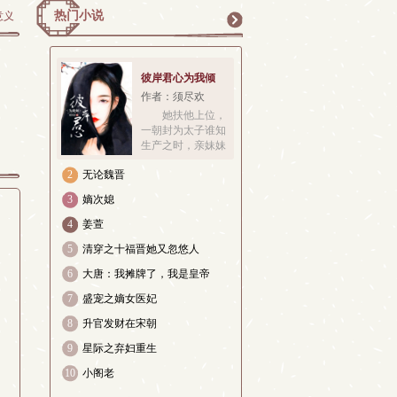
热门小说
意义
更
彼岸君心为我倾
作者：须尽欢
她扶他上位，
一朝封为太子谁知
多
生产之时，亲妹妹
与丈夫割她的肉喂
2
无论魏晋
狗，将她腹中孩
儿，重重摔死。一
3
嫡次媳
朝重生，发誓要报
仇雪恨，十倍奉
4
姜萱
还。从此，斗庶
5
清穿之十福晋她又忽悠人
妹、踩贱男、扶母
族步步惊心、精巧
6
大唐：我摊牌了，我是皇帝
设计然而，在她决
定此生弃 
7
盛宠之嫡女医妃
8
升官发财在宋朝
9
星际之弃妇重生
10
小阁老