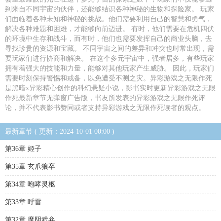
到来自不同宇宙的伙伴，还能够结识各种神秘的生物和探险家。 玩家
们面临着各种未知和神秘的挑战。他们需要利用自己的智慧和勇气，
解决各种难题和困难，才能够向前迈进。 有时，他们需要在危机四伏
的环境中生存和战斗，而有时，他们也需要发挥自己的商业头脑，去
寻找珍贵的资源和宝藏。 不同宇宙之间的差异和冲突也时常出现，需
要玩家们进行协商和解决。 在这个多元宇宙中，强者居多，有些玩家
拥有着强大的技能和力量，能够对其他玩家产生威胁。 因此，玩家们
需要时刻保持警惕和戒备，以免遭受不测之灾。异彩游戏之无限作死
是黑暗x异彩精心创作的科幻悬疑小说，影书实时更新异彩游戏之无限
作死最新章节无弹窗广告版，书友所发表的异彩游戏之无限作死评
论，并不代表影书赞同或者支持异彩游戏之无限作死读者的观点。
最新章节 ( 更新：2024-10-01 00:00 )
第36章 姬子
第35章 玄爪狼卒
第34章 咆哮灵柩
第33章 呼雷
第32章 魔阴武弁