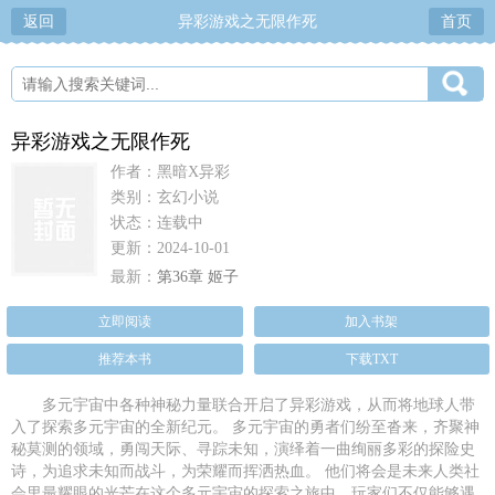
返回
异彩游戏之无限作死
首页
异彩游戏之无限作死
作者：黑暗X异彩
类别：玄幻小说
状态：连载中
更新：2024-10-01
最新：
第36章 姬子
立即阅读
加入书架
推荐本书
下载TXT
多元宇宙中各种神秘力量联合开启了异彩游戏，从而将地球人带
入了探索多元宇宙的全新纪元。 多元宇宙的勇者们纷至沓来，齐聚神
秘莫测的领域，勇闯天际、寻踪未知，演绎着一曲绚丽多彩的探险史
诗，为追求未知而战斗，为荣耀而挥洒热血。 他们将会是未来人类社
会里最耀眼的光芒在这个多元宇宙的探索之旅中，玩家们不仅能够遇