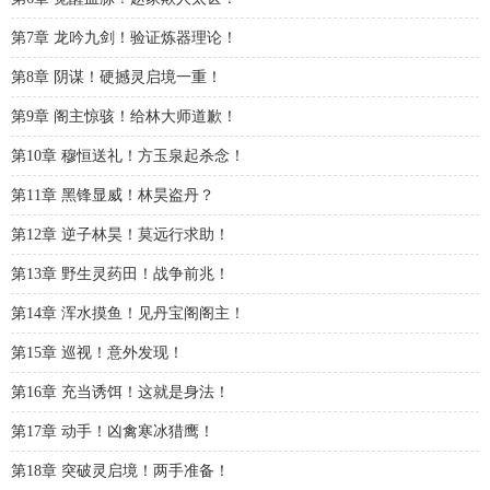
第7章 龙吟九剑！验证炼器理论！
第8章 阴谋！硬撼灵启境一重！
第9章 阁主惊骇！给林大师道歉！
第10章 穆恒送礼！方玉泉起杀念！
第11章 黑锋显威！林昊盗丹？
第12章 逆子林昊！莫远行求助！
第13章 野生灵药田！战争前兆！
第14章 浑水摸鱼！见丹宝阁阁主！
第15章 巡视！意外发现！
第16章 充当诱饵！这就是身法！
第17章 动手！凶禽寒冰猎鹰！
第18章 突破灵启境！两手准备！