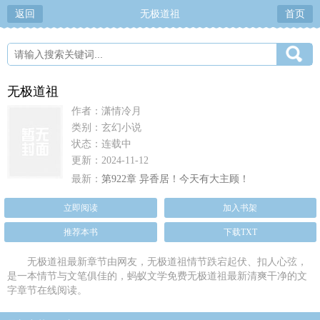
返回
无极道祖
首页
无极道祖
作者：潇情冷月
类别：玄幻小说
状态：连载中
更新：2024-11-12
最新：
第922章 异香居！今天有大主顾！
立即阅读
加入书架
推荐本书
下载TXT
无极道祖最新章节由网友，无极道祖情节跌宕起伏、扣人心弦，
是一本情节与文笔俱佳的，蚂蚁文学免费无极道祖最新清爽干净的文
字章节在线阅读。