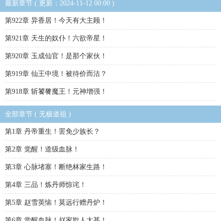
最新章节 ( 更新：2024-11-12 00:00 )
第922章 异香居！今天有大主顾！
第921章 天生的奴仆！六欲帝星！
第920章 玉成仙官！是那个家伙！
第919章 仙王中境！被待价而沽？
第918章 斩饕餮魔王！元神增强！
全部章节 ( 无极道祖 )
第1章 丹帝重生！罢免少族长？
第2章 觉醒！道级血脉！
第3章 心脉堵塞！断绝林家生路！
第4章 三品！炼丹师惊诧！
第5章 赵雪英恼！莫远行赠丹炉！
第6章 觉醒血脉！赵家欺人太甚！