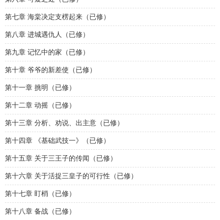
第七章 海棠决定支楞起来（已修）
第八章 进城遇仇人（已修）
第九章 记忆中的家（已修）
第十章 爷爷的新差使（已修）
第十一章 挑明（已修）
第十二章 动摇（已修）
第十三章 分析、劝说、出主意（已修）
第十四章 《基础武技一》（已修）
第十五章 关于三王子的传闻（已修）
第十六章 关于活捉三皇子的可行性（已修）
第十七章 盯梢（已修）
第十八章 备战（已修）