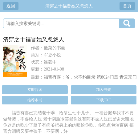
返回
清穿之十福晋她又忽悠人
首页
清穿之十福晋她又忽悠人
作者：徽菜的书画
类别：军史小说
状态：连载中
更新：2021-01-08
最新：
福晋有喜：爷，求不约目录 第8024门章 青云宗门
1224
立即阅读
加入书架
推荐本书
下载TXT
福晋有喜已完结老十乖，给爷生七个儿子。 十福晋握拳我才不要
做母猪，不要给人压 老十阴脸冷笑就你这智商不被人压已是谢天谢地
你这是肉吃少了脑子有病爷把身上的肉喂给你吃，多吃点包治百病 福
晋含泪唔又要生孩子，不要啊，好