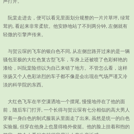
声打开。
阮棠走进去，便可以看见里面划分规整的一片片草坪, 绿茸
茸的, 看起来非常柔软。他安静地站了不到两分钟, 左侧就有
轻微的引擎声传来。
与贺云琛的飞车的银白色不同, 从左侧岔路开过来的是一辆
骚包至极的大红色复古型飞车，车身上还被喷了色彩鲜艳的
漆绘，叫阮棠险些以为自己来错了地方。不管怎么看，这样
张扬又个人色彩浓烈的车子都不像是会出现在气场严谨又冷
淡的科学院的东西。
大红色飞车在半空潇洒地一个摆尾, 慢慢地停在了他的面
前，随后车门打开, 一个长得与贺云琛有七分相似的高大男人
穿着一身白色的制式服装从里面走了出来, 虽然是统一的白色
实验服, 但穿在他身上也显得格外俊挺。他的脸上挂着和煦的