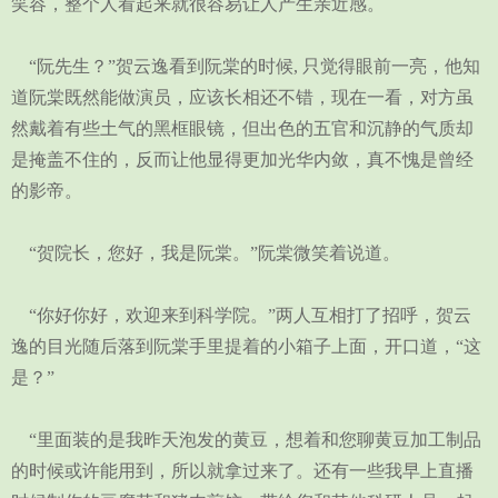
笑容，整个人看起来就很容易让人产生亲近感。
“阮先生？”贺云逸看到阮棠的时候, 只觉得眼前一亮，他知
道阮棠既然能做演员，应该长相还不错，现在一看，对方虽
然戴着有些土气的黑框眼镜，但出色的五官和沉静的气质却
是掩盖不住的，反而让他显得更加光华内敛，真不愧是曾经
的影帝。
“贺院长，您好，我是阮棠。”阮棠微笑着说道。
“你好你好，欢迎来到科学院。”两人互相打了招呼，贺云
逸的目光随后落到阮棠手里提着的小箱子上面，开口道，“这
是？”
“里面装的是我昨天泡发的黄豆，想着和您聊黄豆加工制品
的时候或许能用到，所以就拿过来了。还有一些我早上直播