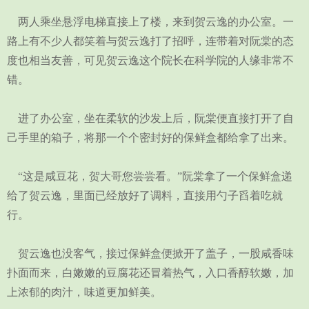
两人乘坐悬浮电梯直接上了楼，来到贺云逸的办公室。一
路上有不少人都笑着与贺云逸打了招呼，连带着对阮棠的态
度也相当友善，可见贺云逸这个院长在科学院的人缘非常不
错。
进了办公室，坐在柔软的沙发上后，阮棠便直接打开了自
己手里的箱子，将那一个个密封好的保鲜盒都给拿了出来。
“这是咸豆花，贺大哥您尝尝看。”阮棠拿了一个保鲜盒递
给了贺云逸，里面已经放好了调料，直接用勺子舀着吃就
行。
贺云逸也没客气，接过保鲜盒便掀开了盖子，一股咸香味
扑面而来，白嫩嫩的豆腐花还冒着热气，入口香醇软嫩，加
上浓郁的肉汁，味道更加鲜美。