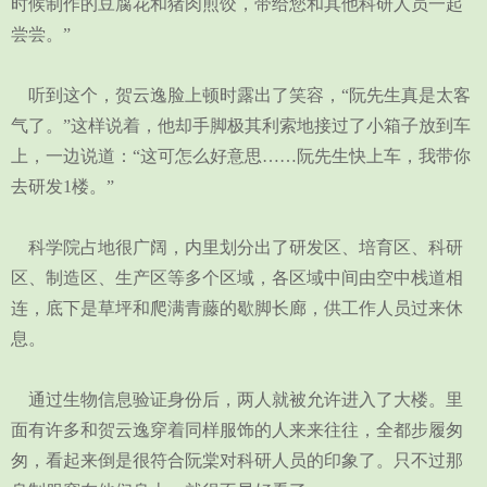
时候制作的豆腐花和猪肉煎饺，带给您和其他科研人员一起
尝尝。”
听到这个，贺云逸脸上顿时露出了笑容，“阮先生真是太客
气了。”这样说着，他却手脚极其利索地接过了小箱子放到车
上，一边说道：“这可怎么好意思……阮先生快上车，我带你
去研发1楼。”
科学院占地很广阔，内里划分出了研发区、培育区、科研
区、制造区、生产区等多个区域，各区域中间由空中栈道相
连，底下是草坪和爬满青藤的歇脚长廊，供工作人员过来休
息。
通过生物信息验证身份后，两人就被允许进入了大楼。里
面有许多和贺云逸穿着同样服饰的人来来往往，全都步履匆
匆，看起来倒是很符合阮棠对科研人员的印象了。只不过那