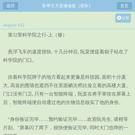
返回
影帝天天直播做饭［星际］
首页
设置
chapter 032
关灯
第32章科学院之行-上（修）
大
中
悬浮飞车的速度很快, 十几分钟后, 阮棠便提着箱子站在了
小
科学院的门口。
挂着科学院牌子的地方看起来更像是科技园, 面积十分庞
大, 高耸的围墙也遮挡不住里面鳞次栉比耸立着的高楼大厦。
门口没有门卫, 只有一台智能终端，阮棠在将手掌按在屏幕上
后，智能终端便自动通过他的生物信息核实了他的身份。
“身份验证完毕……预约验证完毕……欢迎阮先生, 请稍等
片刻。”屏幕闪了两下，很快便验证完毕, 同时大门也哗的一