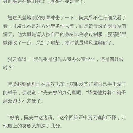
身制服穿在他们身上，就很不显好看了。
被这天差地别的效果冲击了一下，阮棠忍不住仔细又看了
看，才发现不是对方外型条件太差，而是贺云逸的制服别有
洞天。他大概是请人按自己的身材比例改过制服，腰部那里
微微收了一点，又加了肩垫，顿时就显得风度翩翩了。
贺云逸道：“阮先生是想先去我办公室坐坐，还是四处转
转？”
阮棠想到他刚才在悬浮飞车上双眼发亮盯着自己手里箱子
的样子，便说道：“先去您的办公室吧。”毕竟他拎着个箱子
到处跑太不方便了。
“好的，阮先生这边请。”这个回答正中贺云逸的下怀，让
他脸上的笑容又加深了几分。