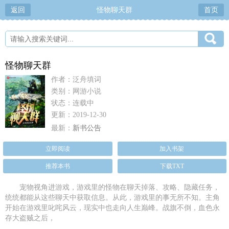
返回
怪物聊天群
首页
怪物聊天群
作者：泛舟填词
类别：网游小说
状态：连载中
更新：2019-12-30
最新：
新书公告
立即阅读
加入书架
推荐本书
下载TXT
宠物视角进游戏，游戏里的怪物在聊天掉落、攻略、隐藏任务，
统统都能从这些聊天中获取信息。从此，游戏里的事无所不知。主角
开始在游戏里叱咤风云，现实中也走向人生巅峰。战旗不倒，血色永
存大盗贼之后，