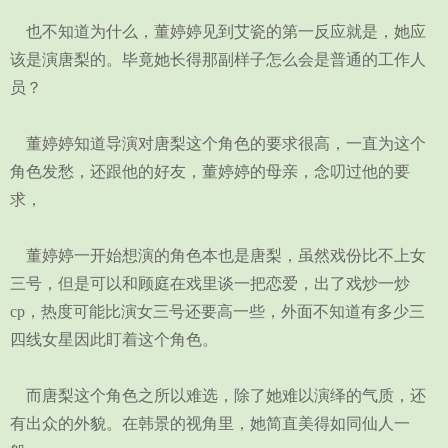
也不知道为什么，董婷婷见到艾瓷的第一反应就是，她应
该是演唐梨的。毕竟她长得那副样子怎么会是普通的工作人
员？
董婷婷知道导演对唐梨这个角色的要求很高，一直为这个
角色发愁，还跟他的好友，董婷婷的母亲，念叨过他的要
求，
董婷婷一开始想演的角色本也是唐梨，虽然戏份比不上女
三号，但是可以和顾庭在戏里谈一把恋爱，出了戏炒一炒
cp，热度可能比演女三号还要高一些，外面不知道有多少三
四线女星因此盯着这个角色。
而唐梨这个角色之所以难选，除了她难以演绎的气质，还
有出众的外貌。在韩景的视角里，她简直美得如同仙人一