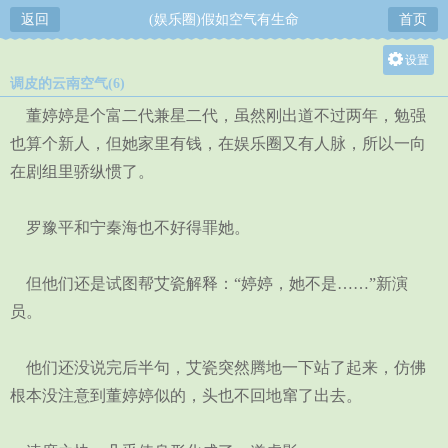
返回
(娱乐圈)假如空气有生命
首页
设置
调皮的云南空气(6)
关灯
董婷婷是个富二代兼星二代，虽然刚出道不过两年，勉强
大
也算个新人，但她家里有钱，在娱乐圈又有人脉，所以一向
中
在剧组里骄纵惯了。
小
罗豫平和宁秦海也不好得罪她。
但他们还是试图帮艾瓷解释：“婷婷，她不是……”新演
员。
他们还没说完后半句，艾瓷突然腾地一下站了起来，仿佛
根本没注意到董婷婷似的，头也不回地窜了出去。