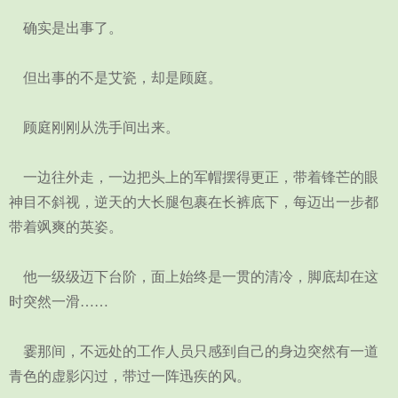
确实是出事了。
但出事的不是艾瓷，却是顾庭。
顾庭刚刚从洗手间出来。
一边往外走，一边把头上的军帽摆得更正，带着锋芒的眼
神目不斜视，逆天的大长腿包裹在长裤底下，每迈出一步都
带着飒爽的英姿。
他一级级迈下台阶，面上始终是一贯的清冷，脚底却在这
时突然一滑……
霎那间，不远处的工作人员只感到自己的身边突然有一道
青色的虚影闪过，带过一阵迅疾的风。