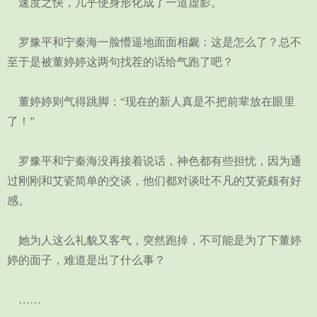
速度之快，几乎使身形化成了一道虚影。
罗豫平和宁秦海一脸懵逼地面面相觑：这是怎么了？总不
至于是被董婷婷这两句找茬的话给气跑了吧？
董婷婷则气得跳脚：“现在的新人真是不把前辈放在眼里
了！”
罗豫平和宁秦海没再接着说话，神色都有些担忧，因为通
过刚刚和艾瓷简单的交谈，他们都对谈吐不凡的艾瓷颇有好
感。
她为人这么礼貌又客气，突然跑掉，不可能是为了下董婷
婷的面子，难道是出了什么事？
……