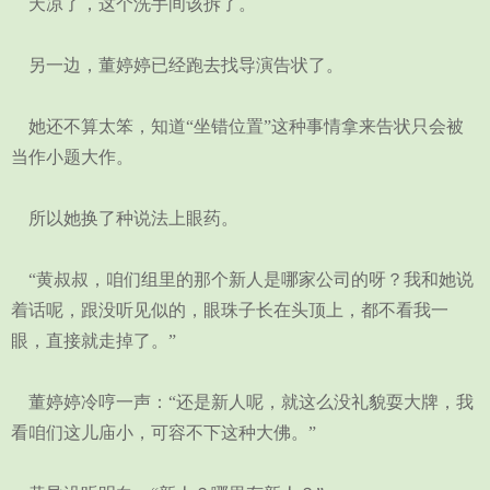
天凉了，这个洗手间该拆了。
另一边，董婷婷已经跑去找导演告状了。
她还不算太笨，知道“坐错位置”这种事情拿来告状只会被
当作小题大作。
所以她换了种说法上眼药。
“黄叔叔，咱们组里的那个新人是哪家公司的呀？我和她说
着话呢，跟没听见似的，眼珠子长在头顶上，都不看我一
眼，直接就走掉了。”
董婷婷冷哼一声：“还是新人呢，就这么没礼貌耍大牌，我
看咱们这儿庙小，可容不下这种大佛。”