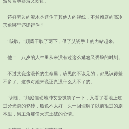
然莫名地娇羞又粉红。
还好旁边的灌木丛遮住了其他人的视线，不然顾庭的高冷
形象哪里还绷得住？
“咳咳。”顾庭干咳了两下，借了艾瓷手上的力站起来。
他二十八岁的人生里从来没有过这么尴尬又丢脸的时刻。
不过艾瓷这漫长的生命里，该见的不该见的，都见识得差
不多了。这事对她来说还真没什么大不了的。
“谢谢。”顾庭僵硬地冲艾瓷微笑了一下，又看了看地上这
过分光滑的瓷砖，脸色不太好，头一回理解了以前拒过的剧
本里，男主角那份天凉王破的心情。