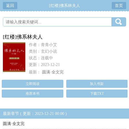
返回
[红楼]佛系林夫人
首页
[红楼]佛系林夫人
作者：青青小艾
类别：玄幻小说
状态：连载中
更新：2023-12-21
最新：
圆满·全文完
立即阅读
加入书架
推荐本书
下载TXT
最新章节 ( 更新：2023-12-21 00:00 )
圆满·全文完