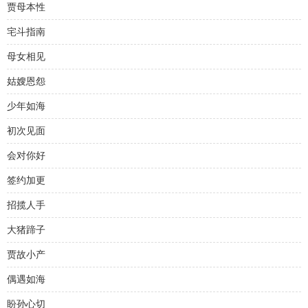
贾母本性
宅斗指南
母女相见
姑嫂恩怨
少年如海
初次见面
会对你好
签约加更
招揽人手
大猪蹄子
贾故小产
偶遇如海
盼孙心切