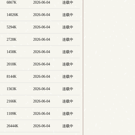
6867K
2026-06-04
连载中
14026K
2026-06-04
连载中
5294K
2026-06-04
连载中
2728K
2026-06-04
连载中
1458K
2026-06-04
连载中
2018K
2026-06-04
连载中
8144K
2026-06-04
连载中
1563K
2026-06-04
连载中
2166K
2026-06-04
连载中
1109K
2026-06-04
连载中
26444K
2026-06-04
连载中