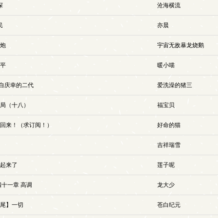
探
沧海横流
民
亦晨
气炮
宇宙无敌暴龙烧鹅
公平
暖小喵
 暗自庆幸的二代
爱洗澡的猪三
大结局（十八）
福宝贝
欢迎回来！（求订阅！）
好命的猫
吉祥瑞雪
想起来了
莲子呢
十一章 高调
龙大少
收尾】一切
苍白纪元