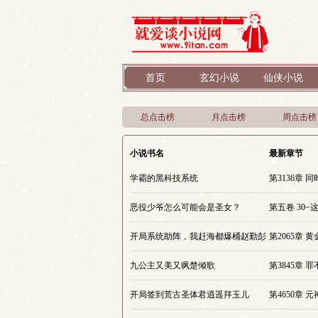
首页
玄幻小说
仙侠小说
总点击榜
月点击榜
周点击榜
小说书名
最新章节
学霸的黑科技系统
第3136章 
恶役少爷怎么可能会是圣女？
第五卷 30
开局系统助阵，我赶海都爆桶赵勤彭
第2065章 
老六
九公主又美又飒楚倾歌
第3845章 
开局签到荒古圣体君逍遥拜玉儿
第4650章