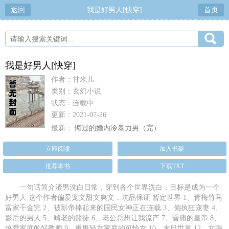
返回
我是好男人[快穿]
首页
我是好男人[快穿]
作者：甘米儿
类别：玄幻小说
状态：连载中
更新：2021-07-26
最新：
悔过的婚内冷暴力男（完）
立即阅读
加入书架
推荐本书
下载TXT
一句话简介渣男洗白日常，穿到各个世界洗白，目标是成为一个
好男人 这个作者偏爱宠文甜文爽文，坑品保证 暂定世界 1、青梅竹马
富家千金完 2、被影帝捧起来的国民女神正在连载 3、偏执狂宠妻 4、
影后的男人 5、啃老的赌徒 6、老公总想让我流产 7、昏庸的皇帝 8、
热爱家庭的好教师 9、重男轻女家庭的可怜女 10、末日世界 12、女强